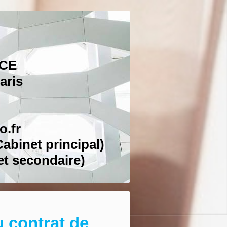
NCE
aris
o.fr
Cabinet principal)
et secondaire)
u contrat de