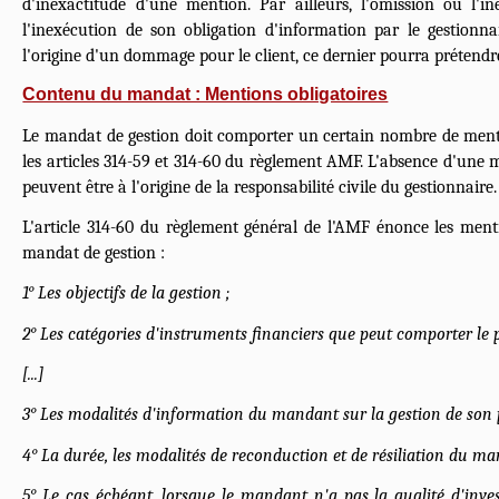
d'inexactitude d'une mention. Par ailleurs, l'omission ou l'in
l'inexécution de son obligation d'information par le gestionnair
l'origine d'un dommage pour le client, ce dernier pourra prétendr
Contenu du mandat : Mentions obligatoires
Le mandat de gestion doit comporter un certain nombre de ment
les articles 314-59 et 314-60 du règlement AMF. L'absence d'un
peuvent être à l'origine de la responsabilité civile du gestionnaire.
L'article 314-60 du règlement général de l'AMF énonce les ment
mandat de gestion :
1° Les objectifs de la gestion ;
2° Les catégories d'instruments financiers que peut comporter le p
[...]
3° Les modalités d'information du mandant sur la gestion de son p
4° La durée, les modalités de reconduction et de résiliation du ma
5° Le cas échéant, lorsque le mandant n'a pas la qualité d'investi