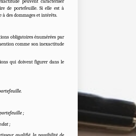
exactitude peuvent caractériser
e de portefeuille. Si elle est à
e à des dommages et intérêts.
ions obligatoires énumérées par
e mention comme son inexactitude
ions qui doivent figurer dans le
ortefeuille.
ortefeuille ;
ndat ;
sseur qualifié, la possibilité de