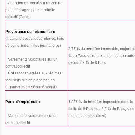
·
Abondement versé sur un contrat
plan d’épargne pour la retraite
collectif (Perco)
Prévoyance complémentaire
(Invalidité-décès, dépendance, frais
de soins, indemnités journalières)
3,75 % du bénéfice imposable, majoré d
% du Pass sans que le total obtenu puis
·
Versements volontaires sur un
excéder 3 % de 8 Pass
contrat collectif
·
Cotisations versées aux régimes
facultatifs mis en place par les
organismes de Sécurité sociale
Perte d’emploi subie
1,875 % du bénéfice imposable dans la
limite de 8 Pass (ou 2,5 % du Pass, si ce
·
Versements volontaires sur un
montant est plus élevé)
contrat collectif