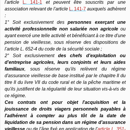
l'article
L. 141-1
et peuvent être souscrits par une
association relevant de l'article
L. 141-7
auxquels adhèrent
:
1° Soit exclusivement des
personnes exerçant une
activité professionnelle non salariée non agricole
ou
ayant exercé une telle activité et bénéficiant à ce titre d'une
pension de vieillesse, sous réserve des dispositions de
l'article L. 652-4 du code de la sécurité sociale ;
2° Soit exclusivement
des chefs d'exploitation ou
d'entreprise agricoles, leurs conjoints et leurs aides
familiaux
, sous réserve qu'ils relèvent du régime
d'assurance vieillesse de base institué par le chapitre II du
titre II du livre VII du code rural et de la pêche maritime et
qu'ils justifient de la régularité de leur situation vis-à-vis de
ce régime.
Ces contrats ont pour objet l'acquisition et la
jouissance de droits viagers personnels payables à
l'adhérent à compter au plus tôt de la date de
liquidation de sa pension dans un régime d'assurance
vieillesse
ou de l'âge fixé en application de l'
article L. 351-