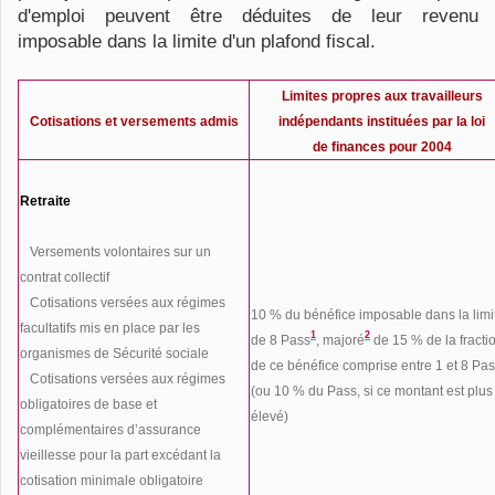
d'emploi peuvent être déduites de leur revenu
imposable dans la limite d'un plafond fiscal.
Limites propres aux travailleurs
Cotisations et versements admis
indépendants instituées par la loi
de finances pour 2004
Retraite
·
Versements volontaires sur un
contrat collectif
·
Cotisations versées aux régimes
10 % du bénéfice imposable dans la limi
facultatifs mis en place par les
1
2
de 8 Pass
, majoré
de 15 % de la fracti
organismes de Sécurité sociale
de ce bénéfice comprise entre 1 et 8 Pa
·
Cotisations versées aux régimes
(ou 10 % du Pass, si ce montant est plus
obligatoires de base et
élevé)
complémentaires d’assurance
vieillesse pour la part excédant la
cotisation minimale obligatoire